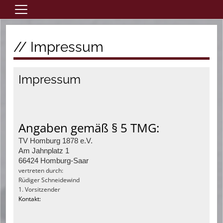
Home
// Impressum
Aktive
Jugend
Impressum
Saisonheft
Verein
Förderverein
Angaben gemäß § 5 TMG:
Links
TV Homburg 1878 e.V.
Sponsoren
Am Jahnplatz 1
66424 Homburg-Saar
Eintrittspreise
vertreten durch:
Rüdiger Schneidewind
Trainingszeiten
1. Vorsitzender
Kontakt:
Kontaktformular