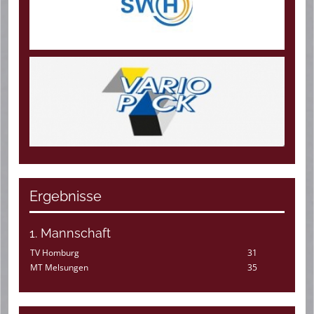
Ergebnisse
1. Mannschaft
TV Homburg
31
MT Melsungen
35