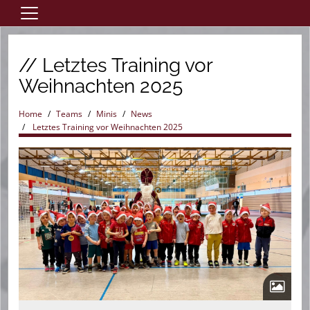
Home
// Letztes Training vor
Aktive
Weihnachten 2025
Jugend
Saisonheft
Home
Teams
Minis
News
Letztes Training vor Weihnachten 2025
Verein
Förderverein
Links
Sponsoren
Eintrittspreise
Trainingszeiten
Kontaktformular