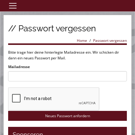
Home
// Passwort vergessen
Aktive
Jugend
Home
Passwort vergessen
Saisonheft
Bitte trage hier deine hinterlegte Mailadresse ein. Wir schicken dir
dann ein neues Passwort per Mail.
Verein
Mailadresse
Förderverein
Links
Sponsoren
Eintrittspreise
Trainingszeiten
Kontaktformular
Sponsoren