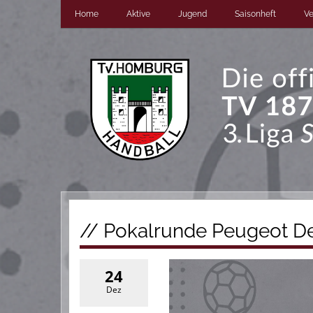
Home
Aktive
Jugend
Saisonheft
Ve
// Pokalrunde Peugeot D
24
Dez