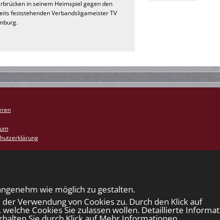
rbrücken in seinem Heimspiel gegen den
eits feststehenden Verbandsligameister TV
mburg.
eren
sum
hutzerklärung