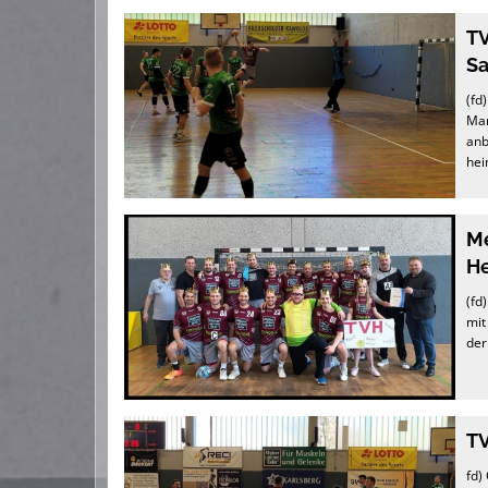
TV
Sa
(fd
Man
anb
hei
Me
H
(fd
mit
der
TV
fd)