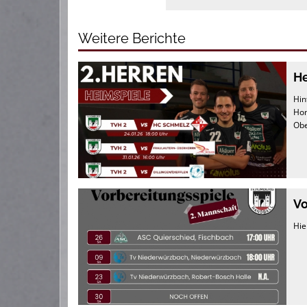
Weitere Berichte
He
Hin
Hon
Obe
Vo
Hie