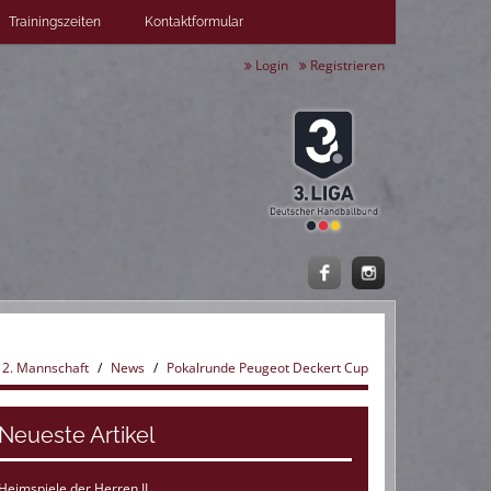
Trainingszeiten
Kontaktformular
Login
Registrieren
2. Mannschaft
News
Pokalrunde Peugeot Deckert Cup
Neueste Artikel
Heimspiele der Herren II