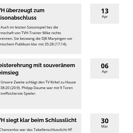
13
H überzeugt zum
Apr
isonabschluss
) Auch im letzten Saisonspiel lies die
nschaft von TVH-Trainer Mike nichts
rennen. Sie bezwang die DJK Marpingen vor
mischem Publikum klar mit 35:28 (17:14).
06
isterehrung mit souveränem
Apr
eimsieg
) Unsere Zweite schlägt den TV Kirkel zu Hause
 38:20 (20:9). Philipp Daume war mit 9 Toren
 treffsicherste Spieler.
30
H siegt klar beim Schlusslicht
Mär
 Chancenlos war das Tabellenschlusslicht HF