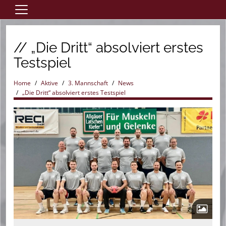
Home
// „Die Dritt“ absolviert erstes
Aktive
Testspiel
Jugend
Saisonheft
Home
Aktive
3. Mannschaft
News
„Die Dritt“ absolviert erstes Testspiel
Verein
Förderverein
Links
Sponsoren
Eintrittspreise
Trainingszeiten
Kontaktformular