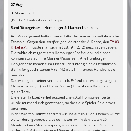
27 Aug
3. Mannschaft
„Die Dritt“ absolviert erstes Testspiel
Rund 50 begeisterte Homburger Schlachtenbummler.
Am Montagabend hatte unsere dritte Herrenmannschaft ihr erstes
Testspiel. Gegen den letztjährigen Meister der A-Klasse, den
TV 03
Kirkel e.V.
, musste man sich mit 28:19 (12:12) geschlagen geben.
Die zahlreich mitgereisten Homburger Ehefrauen und Kinder
konnten stolz auf ihre Männer/Papas sein. Alle Homburger
Honigdachse kamen zum Einsatz - darunter gleich 8 Debütanten,
die im fortgeschrittenen Alter (42 bis 51) ihr erstes Handballspiel
machten…
Das wichtigste, keiner verletzte sich. Erfreulicherweise gelangen
Michael Grünig (1) und Daniel Stolze (2) bei ihrem Debüt auch
gleich Tore.
Die erste Halbzeit verlief ausgeglichen. Auf Homburger Seite
wurde munter durch gewechselt, so dass alle Spieler Spielpraxis
bekamen.
In der zweiten Halbzeit setzten wir uns auf 16:13 ab. Danach wurde
weiter durchgewechselt. Leider hatten wir in den letzten 20
Minuten etwas Abschlusspech, so dass wir letztlich mit 9 Toren
verloren. Auf diese Leistung können alle sehr stolz sein. Am